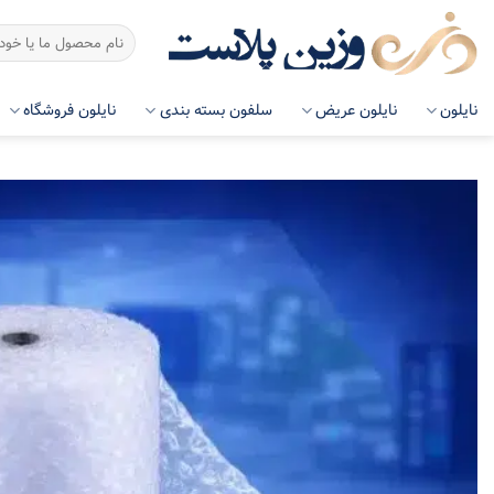
رش
جستجو
ه
برای:
حتوا
نایلون
نایلون عریض
سلفون بسته بندی
نایلون فروشگاه