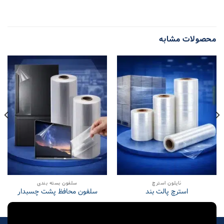
محصولات مشابه
نایلون استرچ
سلفون بسته بندی
استرچ پالت بند
سلفون محافظ پشت چسبدار