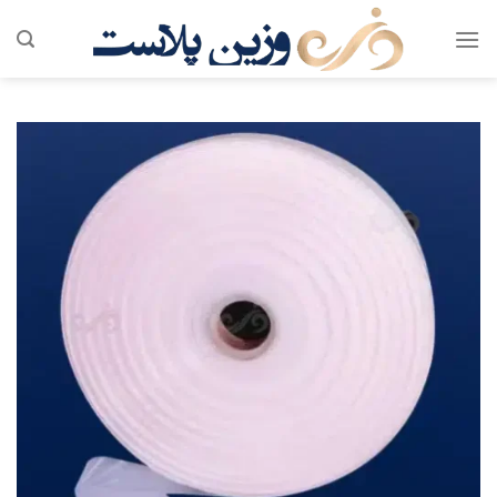
رش
ه
حتوا