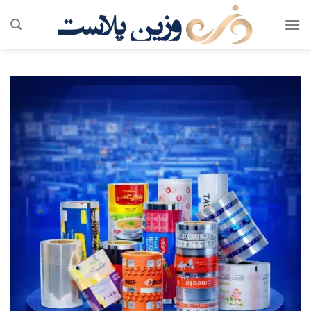
رش
ه
حتوا