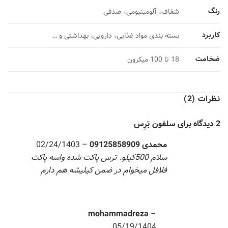
رنگ
شفاف، آلومینیومی، صدفی
کاربرد
بسته بندی مواد غذایی، دارویی، بهداشتی و …
ضخامت
18 تا 100 میکرون
نظرات (2)
2 دیدگاه برای
سلفون تِرِس
محمدی 09125858909
–
02/24/1403
سلام 500کیلو. ترس پاکت شده واسه پاکت
فلافل میخوام در ضمن کیلیشه هم دارم
mohammadreza
–
05/19/1404