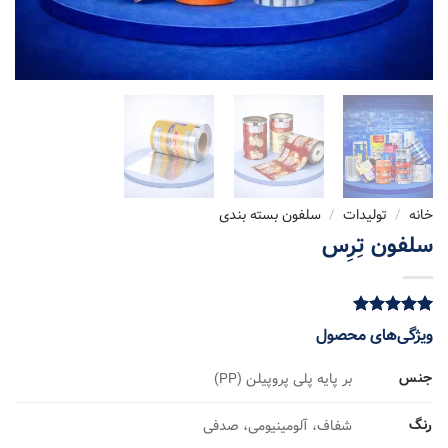
خانه
/
تولیدات
/
سلفون بسته بندی
سلفون تِرِس
5.00
1
امتیاز
ویژگی‌های محصول
از 5 امتیاز
مشتری
جنس
بر پایه پلی پروپیلن (PP)
رنگ
شفاف، آلومینیومی، صدفی