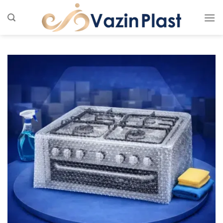
Ski
t
conten