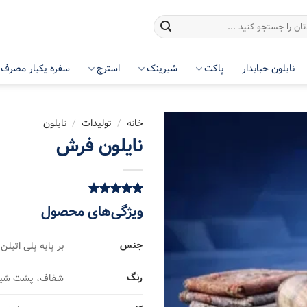
نایلون حبابدار
پاکت
شیرینک
استرچ
سفره یکبار مصرف
خانه
/
تولیدات
/
نایلون
نایلون فرش
5.00
1
امتیاز
ویژگی‌های محصول
از 5 امتیاز
مشتری
جنس
بر پایه پلی اتیلن (PE
رنگ
شفاف، پشت شی