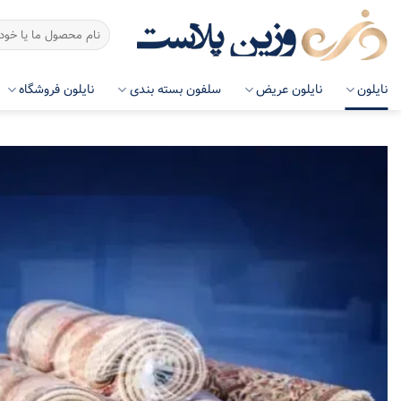
رش
جستجو
ه
برای:
حتوا
نایلون
نایلون عریض
سلفون بسته بندی
نایلون فروشگاه