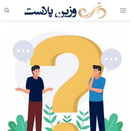
پرش
به
محتوا